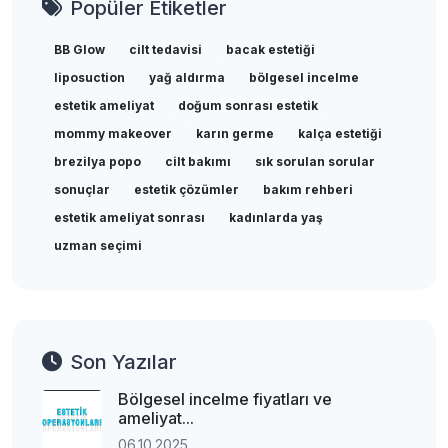
Popüler Etiketler
BB Glow
cilt tedavisi
bacak estetiği
liposuction
yağ aldırma
bölgesel incelme
estetik ameliyat
doğum sonrası estetik
mommy makeover
karın germe
kalça estetiği
brezilya popo
cilt bakımı
sık sorulan sorular
sonuçlar
estetik çözümler
bakım rehberi
estetik ameliyat sonrası
kadınlarda yaş
uzman seçimi
Son Yazılar
Bölgesel incelme fiyatları ve
ameliyat...
06.10.2025