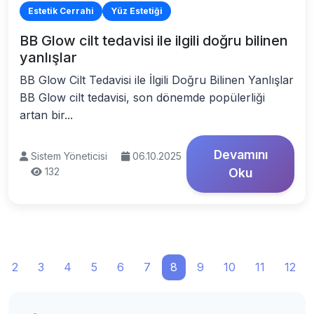
Estetik Cerrahi
Yüz Estetiği
BB Glow cilt tedavisi ile ilgili doğru bilinen
yanlışlar
BB Glow Cilt Tedavisi ile İlgili Doğru Bilinen Yanlışlar
BB Glow cilt tedavisi, son dönemde popülerliği
artan bir...
Devamını
Sistem Yöneticisi
06.10.2025
132
Oku
2
3
4
5
6
7
8
9
10
11
12