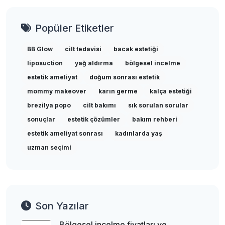
Popüler Etiketler
BB Glow
cilt tedavisi
bacak estetiği
liposuction
yağ aldırma
bölgesel incelme
estetik ameliyat
doğum sonrası estetik
mommy makeover
karın germe
kalça estetiği
brezilya popo
cilt bakımı
sık sorulan sorular
sonuçlar
estetik çözümler
bakım rehberi
estetik ameliyat sonrası
kadınlarda yaş
uzman seçimi
Son Yazılar
Bölgesel incelme fiyatları ve