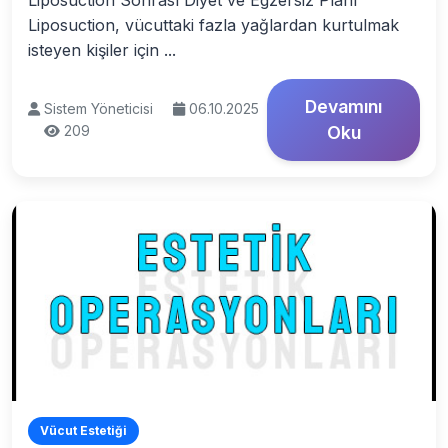
Liposuction Sonrası Diyet ve Egzersiz Planı
Liposuction, vücuttaki fazla yağlardan kurtulmak
isteyen kişiler için ...
Devamını
Sistem Yöneticisi
06.10.2025
209
Oku
Vücut Estetiği