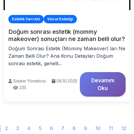
Estetik Cerrahi
Vücut Estetiği
Doğum sonrası estetik (mommy
makeover) sonuçları ne zaman belli olur?
Doğum Sonrası Estetik (Mommy Makeover) ları Ne
Zaman Belli Olur? Ana Konu Detayları Doğum
sonrası estetik, genelli...
Devamını
Sistem Yöneticisi
06.10.2025
235
Oku
2
3
4
5
6
7
8
9
10
11
12