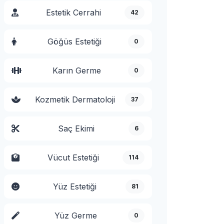
Estetik Cerrahi
42
Göğüs Estetiği
0
Karın Germe
0
Kozmetik Dermatoloji
37
Saç Ekimi
6
Vücut Estetiği
114
Yüz Estetiği
81
Yüz Germe
0