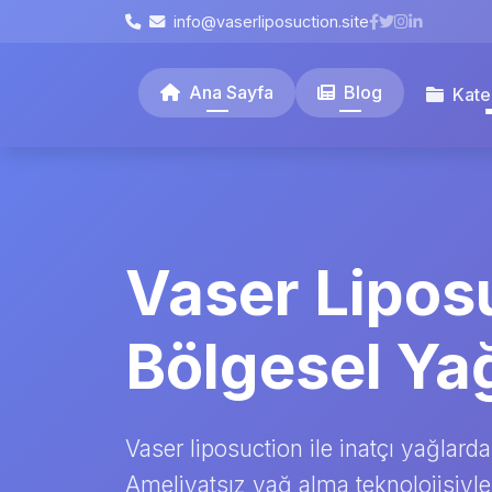
info@vaserliposuction.site
Ana Sayfa
Blog
Kate
Vaser Liposu
Bölgesel Ya
Vaser liposuction ile inatçı yağlard
Ameliyatsız yağ alma teknolojisiyle 