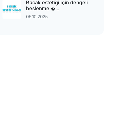
Bacak estetiği için dengeli
beslenme �...
06.10.2025