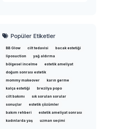
Popüler Etiketler
BB Glow
cilt tedavisi
bacak estetiği
liposuction
yağ aldırma
bölgesel incelme
estetik ameliyat
doğum sonrası estetik
mommy makeover
karın germe
kalça estetiği
brezilya popo
cilt bakımı
sık sorulan sorular
sonuçlar
estetik çözümler
bakım rehberi
estetik ameliyat sonrası
kadınlarda yaş
uzman seçimi