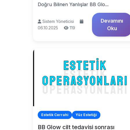
Doğru Bilinen Yanlışlar BB Glo...
Devamını
Sistem Yöneticisi
06.10.2025
119
Oku
Estetik Cerrahi
Yüz Estetiği
BB Glow cilt tedavisi sonrası