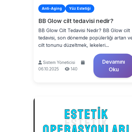
Anti-Aging
Yüz Estetiği
BB Glow cilt tedavisi nedir?
BB Glow Cilt Tedavisi Nedir? BB Glow cilt
tedavisi, son dönemde popülerliği artan v
cilt tonunu düzeltmek, lekeleri...
Devamını
Sistem Yöneticisi
06.10.2025
140
Oku