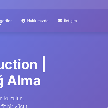
goriler
Hakkımızda
İletişim
ction |
ğ Alma
an kurtulun.
fit bir vücut