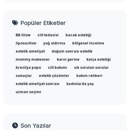
Popüler Etiketler
BB Glow
cilt tedavisi
bacak estetiği
liposuction
yağ aldırma
bölgesel incelme
estetik ameliyat
doğum sonrası estetik
mommy makeover
karın germe
kalça estetiği
brezilya popo
cilt bakımı
sık sorulan sorular
sonuçlar
estetik çözümler
bakım rehberi
estetik ameliyat sonrası
kadınlarda yaş
uzman seçimi
Son Yazılar