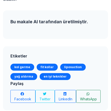
Bu makale AI tarafından üretilmiştir.
Etiketler
kol germe
fit kollar
liposuction
yağ aldırma
en iyi teknikler
Paylaş
Facebook
Twitter
LinkedIn
WhatsApp