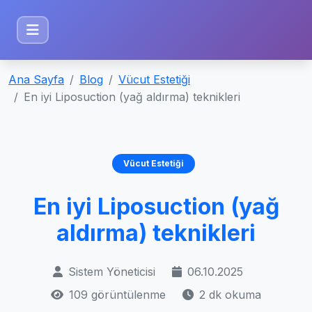
Ana Sayfa
Blog
Vücut Estetiği
En iyi Liposuction (yağ aldırma) teknikleri
Vücut Estetiği
En iyi Liposuction (yağ
aldırma) teknikleri
Sistem Yöneticisi
06.10.2025
109 görüntülenme
2 dk okuma