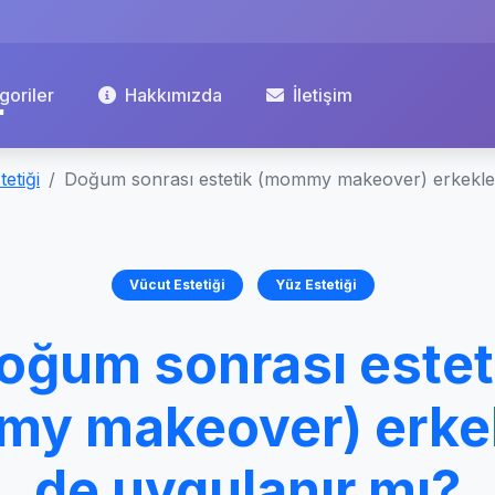
goriler
Hakkımızda
İletişim
etiği
Doğum sonrası estetik (mommy makeover) erkekler
Vücut Estetiği
Yüz Estetiği
oğum sonrası estet
y makeover) erke
de uygulanır mı?