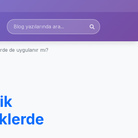
de de uygulanır mı?
ik
klerde