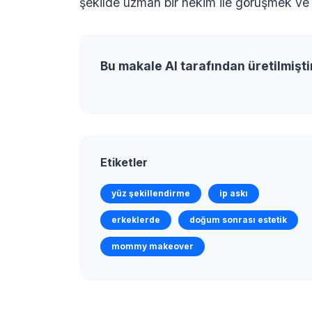
şekilde uzman bir hekim ile görüşmek ve 
Bu makale AI tarafından üretilmişti
Etiketler
yüz şekillendirme
ip askı
erkeklerde
doğum sonrası estetik
mommy makeover