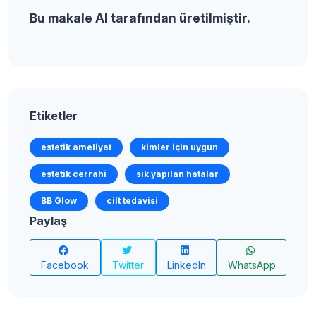
Bu makale AI tarafından üretilmiştir.
Etiketler
estetik ameliyat
kimler için uygun
estetik cerrahi
sık yapılan hatalar
BB Glow
cilt tedavisi
Paylaş
Facebook
Twitter
LinkedIn
WhatsApp