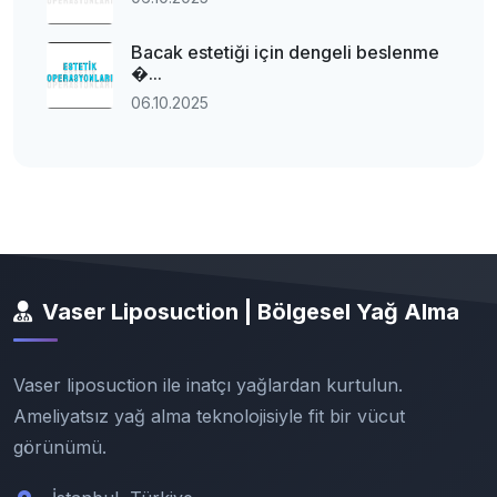
Bacak estetiği için dengeli beslenme
�...
06.10.2025
Vaser Liposuction | Bölgesel Yağ Alma
Vaser liposuction ile inatçı yağlardan kurtulun.
Ameliyatsız yağ alma teknolojisiyle fit bir vücut
görünümü.