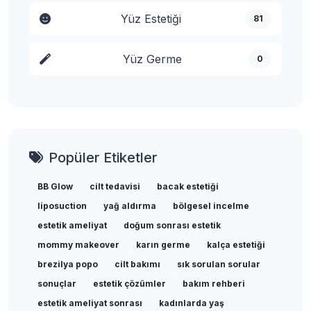
Yüz Estetiği
81
Yüz Germe
0
Popüler Etiketler
BB Glow
cilt tedavisi
bacak estetiği
liposuction
yağ aldırma
bölgesel incelme
estetik ameliyat
doğum sonrası estetik
mommy makeover
karın germe
kalça estetiği
brezilya popo
cilt bakımı
sık sorulan sorular
sonuçlar
estetik çözümler
bakım rehberi
estetik ameliyat sonrası
kadınlarda yaş