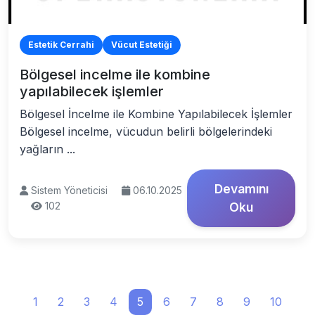
Estetik Cerrahi
Vücut Estetiği
Bölgesel incelme ile kombine
yapılabilecek işlemler
Bölgesel İncelme ile Kombine Yapılabilecek İşlemler
Bölgesel incelme, vücudun belirli bölgelerindeki
yağların ...
Devamını
Sistem Yöneticisi
06.10.2025
102
Oku
1
2
3
4
5
6
7
8
9
10