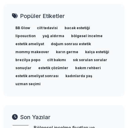
Popüler Etiketler
BB Glow
cilt tedavisi
bacak estetiği
liposuction
yağ aldırma
bölgesel incelme
estetik ameliyat
doğum sonrası estetik
mommy makeover
karın germe
kalça estetiği
brezilya popo
cilt bakımı
sık sorulan sorular
sonuçlar
estetik çözümler
bakım rehberi
estetik ameliyat sonrası
kadınlarda yaş
uzman seçimi
Son Yazılar
Bölgesel incelme fiyatları ve