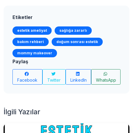
Etiketler
estetik ameliyat
sağlığa zararlı
bakım rehberi
doğum sonrası estetik
mommy makeover
Paylaş
Facebook
Twitter
LinkedIn
WhatsApp
İlgili Yazılar